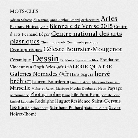
MOTS-CLÉS
Arles
Adrian Schiess
Ali Kazma
Anne-Sophie Emard
Architecture
Biennale de Venise 2015
Barbara Noiret
Centre
Berlin
Centre national des arts
d'arts Fernand Léger
plastiques
Chemin de croix
Commande publique
Céleste Boursier-Mougenot
Cryptoportiques
Dessin
Céramique
Fondation
Diplômés
Figuration libre
GALERIE QUATRE
Vincent van Gogh Arles @fr
hervé
Galeries Nomades @fr
Hans Segers
bréhier
Laurent Bourderon
Lionel Estève
Margaux Fonatine
Marseille
Paysage
Moïse et Aaron
Musique
Nicolas Daubanes
Néon
Photographie
Pile-Pont Expo
performance
Piano
port de Bouc
Saint-Gervais
Rodolphe Huguet
Résidence
Rachel Labastie
les-Bains
Stéphane Pichard
Xavier
Schoenberg
Thibault Brunet
Noiret-Thomé