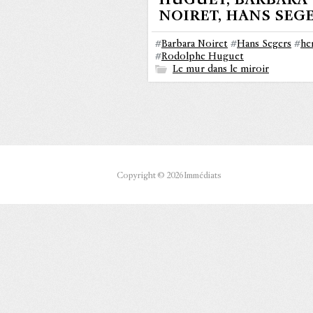
HUGUET, BARBARA
NOIRET, HANS SEG
#
Barbara Noiret
#
Hans Segers
#
he
#
Rodolphe Huguet
Le mur dans le miroir
Copyright © 2026 Immédiats