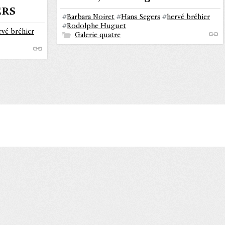
ERS
#
Barbara Noiret
#
Hans Segers
#
hervé bréhier
#
Rodolphe Huguet
rvé bréhier
Galerie quatre