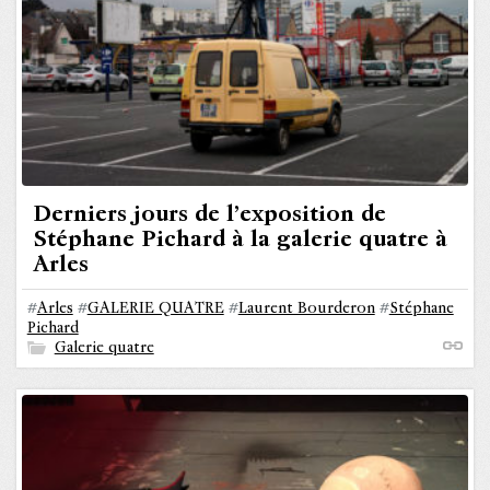
Derniers jours de l’exposition de
Stéphane Pichard à la galerie quatre à
Arles
#
Arles
#
GALERIE QUATRE
#
Laurent Bourderon
#
Stéphane
Pichard
Galerie quatre