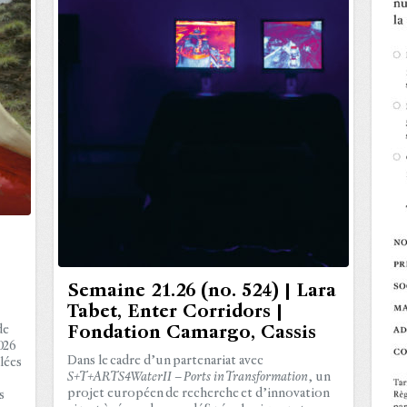
Semaine 21.26 (no. 524) | Lara
Tabet, Enter Corridors |
de
Fondation Camargo, Cassis
026
Dans le cadre d’un partenariat avec
lées
S+T+ARTS4WaterII – Ports in
Transformation
, un
projet européen de recherche et d’innovation
s