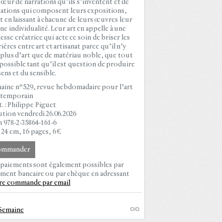
cœur de narrations qu’ils s’inventent et de
uations qui composent leurs expositions,
t en laissant à chacune de leurs œuvres leur
ne individualité. Leur art en appelle à une
esse créatrice qui acte ce soin de briser les
ières entre art et artisanat parce qu’il n’y
 plus d’art que de matériau noble, que tout
 possible tant qu’il est question de produire
sens et du sensible.
aine n°529, revue hebdomadaire pour l’art
temporain
. : Philippe Piguet
ution vendredi 26.06.2026
n 978-2-35864-161-6
 24 cm, 16 pages, 6 €
ommander
 paiements sont également possibles par
ement bancaire ou par chèque en adressant
re commande par email
Semaine