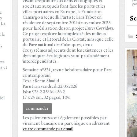
visant à répondre aux défis écologiques et
sociétaux auxquels font face les ports et les
villes portuaires en Europe, la Fondation
e
Camargo a accueilli l’artiste Lara Tabet en
Se
sy
résidence de septembre 2024 à novembre 2025
 La
pour la réalisation de son projet
Enter Corridors
.
Ce projet explore la complexité des milieux
 la
portuaire et littoral de La Ciotat, ainsi que celle
du Parc national des Calanques, deux
s,
écosystèmes adjacents dont les existences et les
dynamiques écologiques sont profondément
interdépendantes.
res
s et
Semaine n°524, revue hebdomadaire pour l’art
contemporain
Text. : Reem Shadid
Parution vendredi 22.05.2026
Isbn 978-2-35864-156-2
17 x 24 cm, 32 pages, 10 €
iel
commander
Les paiements sont également possibles par
virement bancaire ou par chèque en adressant
votre commande par email