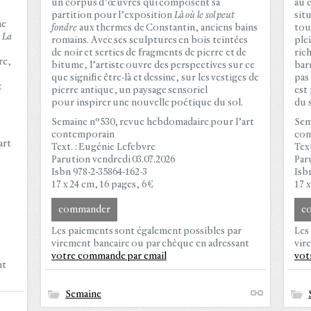
un corpus d’œuvres qui composent sa
au 
partition pour l’exposition
Là où le sol peut
sit
ne
fondre
aux thermes
de Constantin, anciens bains
tou
.
La
romains. Avec ses sculptures en bois teintées
plei
s
de noir et serties de fragments de pierre et de
rich
re,
bitume, l’artiste ouvre des
perspectives sur ce
barr
que signifie être-là
et dessine, sur les vestiges de
pas
t
pierre antique, un paysage sensoriel
est
pour
inspirer une nouvelle poétique du sol.
du 
Semaine n°530, revue hebdomadaire pour l’art
Sem
contemporain
con
art
Text. : Eugénie Lefebvre
Text
Parution vendredi 03.07.2026
Par
Isbn 978-2-35864-162-3
Isb
17 x 24 cm, 16 pages, 6 €
17 x
commander
c
Les paiements sont également possibles par
Les
virement bancaire ou par chèque en adressant
vir
votre commande par email
vot
nt
Semaine