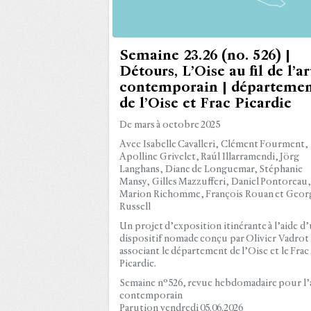
Semaine 23.26 (no. 526) |
Détours, L’Oise au fil de l’ar
contemporain | départeme
de l’Oise et Frac Picardie
De mars à octobre 2025
Avec Isabelle Cavalleri, Clément Fourment,
Apolline Grivelet, Raúl Illarramendi, Jörg
Langhans, Diane de Longuemar, Stéphanie
Mansy, Gilles Mazzufferi, Daniel Pontoreau
Marion Richomme, François Rouan et Geor
Russell
Un projet d’exposition itinérante à l’aide d
dispositif nomade conçu par Olivier Vadrot
associant le département de l’Oise et le Frac
Picardie.
Semaine n°526, revue hebdomadaire pour l’
contemporain
Parution vendredi 05.06.2026