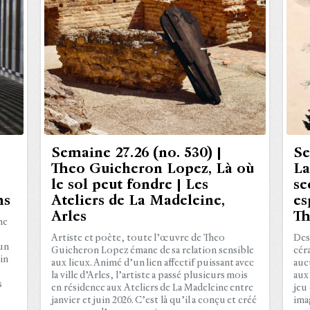
Semaine 27.26 (no. 530) |
Se
Theo Guicheron Lopez, Là où
La
le sol peut fondre | Les
se
ns
Ateliers de La Madeleine,
es
Arles
Th
ne
Artiste et poète, toute l’œuvre de Theo
Des
 un
Guicheron Lopez émane de sa relation sensible
cér
in
aux lieux. Animé d’un lien affectif puissant avec
auc
la ville d’Arles, l’artiste a passé plusieurs mois
aux
s
en résidence aux Ateliers de La Madeleine entre
jeu 
janvier et juin 2026. C’est là qu’il a conçu et créé
ima