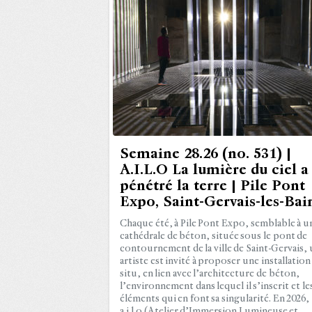
Semaine 28.26 (no. 531) |
A.I.L.O La lumière du ciel a
pénétré la terre | Pile Pont
Expo, Saint-Gervais-les-Bai
Chaque été, à Pile Pont Expo, semblable à u
cathédrale de béton, située sous le pont de
contournement de la ville de Saint-Gervais,
artiste est invité à proposer une installation
situ, en lien avec l’architecture de béton,
l’environnement dans lequel il s’inscrit et le
éléments qui en font sa singularité. En 2026,
a.i.l.o (Atelier d’Immersion Lumineuse et