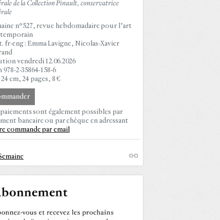
rale de la Collection Pinault, conservatrice
rale
aine n°527, revue hebdomadaire pour l’art
temporain
t. fr-eng : Emma Lavigne, Nicolas-Xavier
rand
ution vendredi 12.06.2026
n 978-2-35864-158-6
 24 cm, 24 pages, 8 €
ommander
 paiements sont également possibles par
ement bancaire ou par chèque en adressant
re commande par email
Semaine