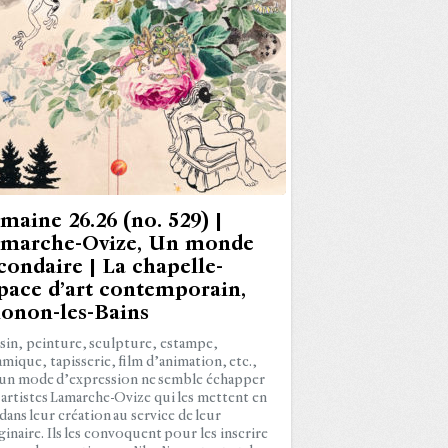
maine 26.26 (no. 529) |
marche-Ovize, Un monde
condaire | La chapelle-
pace d’art contemporain,
onon-les-Bains
sin, peinture, sculpture, estampe,
amique, tapisserie, film d’animation, etc.,
un mode d’expression ne semble échapper
 artistes Lamarche-Ovize qui les mettent en
dans leur création au service de leur
ginaire. Ils les convoquent pour les inscrire