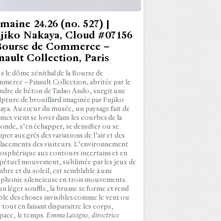
maine 24.26 (no. 527) |
jiko Nakaya, Cloud #07156
Bourse de Commerce –
nault Collection, Paris
s le dôme zénithal de la Bourse de
merce – Pinault Collection, abritée par le
indre de béton de Tadao Ando, surgit une
lpture de brouillard imaginée par Fujiko
aya. Au cœur du musée, un paysage fait de
mes vient se lover dans les courbes de la
onde, s’en échapper, se densifier ou se
iper aux grés des variations de l’air et des
lacements des visiteurs. L’environnement
osphérique aux contours incertains et en
pétuel mouvement, sublimée par les jeux de
mbre et du soleil, est semblable à une
phonie silencieuse en trois mouvements.
un léger souffle, la brume se forme et rend
ible des choses invisibles comme le vent ou
r tout en faisant disparaitre les corps,
space, le temps.
Emma Lavigne, directrice