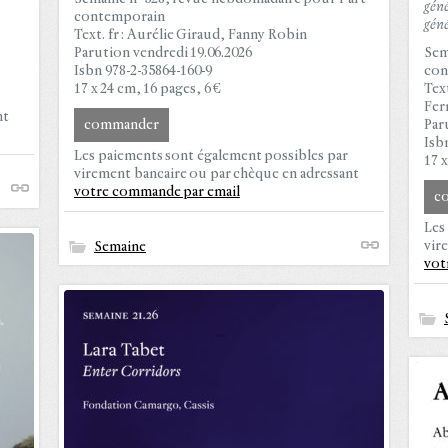
géné
contemporain
géné
Text. fr : Aurélie Giraud, Fanny Robin
Parution vendredi 19.06.2026
Sem
Isbn 978-2-35864-160-9
con
17 x 24 cm, 16 pages, 6 €
Tex
Fer
nt
commander
Par
Isb
Les paiements sont également possibles par
17 x
virement bancaire ou par chèque en adressant
votre commande par email
c
Les
vir
Semaine
vot