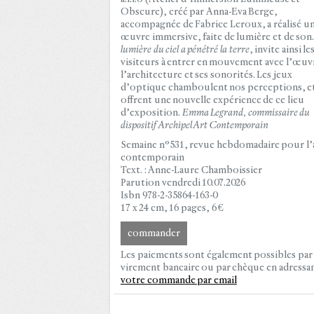
Obscure), créé par Anna-Eva Berge,
accompagnée de Fabrice Leroux, a réalisé u
œuvre immersive, faite de lumière et de son
lumière du ciel a pénétré la terre
, invite ainsi le
visiteurs à entrer en mouvement avec l’œuv
l’architecture et ses sonorités. Les jeux
d’optique chamboulent nos perceptions, e
offrent une nouvelle expérience de ce lieu
d’exposition.
Emma Legrand, commissaire du
dispositif Archipel Art Contemporain
Semaine n°531, revue hebdomadaire pour l’
contemporain
Text. : Anne-Laure Chamboissier
Parution vendredi 10.07.2026
Isbn 978-2-35864-163-0
17 x 24 cm, 16 pages, 6 €
commander
Les paiements sont également possibles par
virement bancaire ou par chèque en adressa
votre commande par email