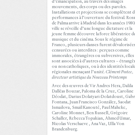
d’émancipation, au travers des images
mouvements, des corps ou des paroles.
Installations et projections se complètent d
performances à l’ouverture du festival. Ros
de Palma arrive à Madrid dans les années 1980.
ville se réveille d’une longue dictature et la
jeune femme découvre la force libératrice de
musique et du cinéma. Sous le régime de
Franco, plusieurs danses furent dévalorisée
censurées ou interdites : perçues comme
immorales, étrangères ou subversives, elles
sont associées à d’autres cultures – étrangè
ou non catholiques, ou à des identités locale
régionales menaçant l’unité.
Clément Postec,
directeur artistique du Nouveau Printemps
Avec des œuvres de Vir Andres Hera, Dalila
Dalléas Bouzar, Paloma de la Cruz, Caroline
Déodat, Darius Dolatyari-Dolatdoust, Gabr
Fontana, Juan Francisco González, Saodat
Ismailova, Smaïl Kanouté, Paul Maheke,
Caroline Monnet, Ben Russell, Grégoire
Schaller, Rebecca Topakian, Ahmed Umar,
Nicolas Verschaeve , Ana Vaz, Ulla Von
Brandenburg.