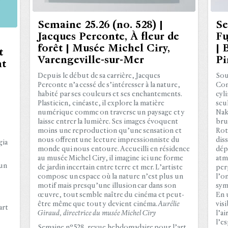
Semaine 25.26 (no. 528) |
Se
Jacques Perconte, À fleur de
Fu
forêt | Musée Michel Ciry,
| 
t
Varengeville-sur-Mer
Pi
nt
Depuis le début de sa carrière, Jacques
Sou
Perconte n’a cessé de s’intéresser à la nature,
Com
habité par ses couleurs et ses enchantements.
cyl
Plasticien, cinéaste, il explore la matière
scu
numérique comme on traverse un paysage et y
Nak
laisse entrer la lumière. Ses images évoquent
bru
moins une reproduction qu’une sensation et
Rot
,
nous offrent une lecture impressionniste du
diss
gia
monde qui nous entoure. Accueilli en résidence
dép
au musée Michel Ciry, il imagine ici une forme
atm
’un
de jardin incertain entre terre et mer. L’artiste
per
compose un espace où la nature n’est plus un
l’o
motif mais presqu’une illusion car dans son
sym
œuvre, tout semble naître du cinéma et peut-
En 
être même que tout y devient cinéma.
Aurélie
vis
art
Giraud, directrice du musée Michel Ciry
l’ai
l’e
Semaine n°528, revue hebdomadaire pour l’art