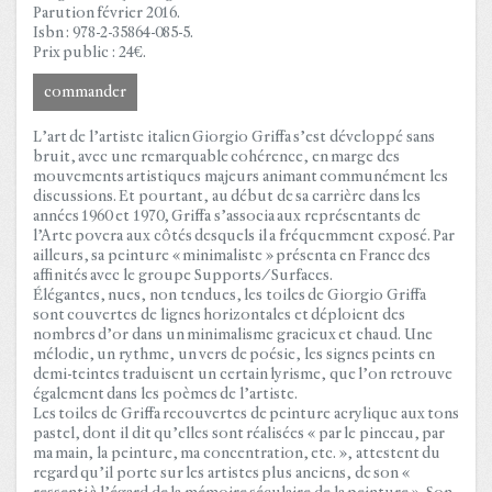
Parution février 2016.
Isbn : 978-2-35864-085-5.
Prix public : 24€.
commander
L’art de l’artiste italien Giorgio Griffa s’est développé sans
bruit, avec une remarquable cohérence, en marge des
mouvements artistiques majeurs animant communément les
discussions. Et pourtant, au début de sa carrière dans les
années 1960 et 1970, Griffa s’associa aux représentants de
l’Arte povera aux côtés desquels il a fréquemment exposé. Par
ailleurs, sa peinture « minimaliste » présenta en France des
affinités avec le groupe Supports/Surfaces.
Élégantes, nues, non tendues, les toiles de Giorgio Griffa
sont couvertes de lignes horizontales et déploient des
nombres d’or dans un minimalisme gracieux et chaud. Une
mélodie, un rythme, un vers de poésie, les signes peints en
demi-teintes traduisent un certain lyrisme, que l’on retrouve
également dans les poèmes de l’artiste.
Les toiles de Griffa recouvertes de peinture acrylique aux tons
pastel, dont il dit qu’elles sont réalisées « par le pinceau, par
ma main, la peinture, ma concentration, etc. », attestent du
regard qu’il porte sur les artistes plus anciens, de son «