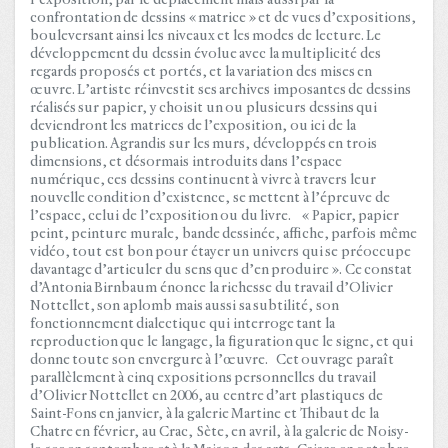
l’exposition, par le déplacement mais aussi par la
confrontation de dessins « matrice » et de vues d’expositions,
bouleversant ainsi les niveaux et les modes de lecture. Le
développement du dessin évolue avec la multiplicité des
regards proposés et portés, et la variation des mises en
œuvre. L’artiste réinvestit ses archives imposantes de dessins
réalisés sur papier, y choisit un ou plusieurs dessins qui
deviendront les matrices de l’exposition, ou ici de la
publication. Agrandis sur les murs, développés en trois
dimensions, et désormais introduits dans l’espace
numérique, ces dessins continuent à vivre à travers leur
nouvelle condition d’existence, se mettent à l’épreuve de
l’espace, celui de l’exposition ou du livre. « Papier, papier
peint, peinture murale, bande dessinée, affiche, parfois même
vidéo, tout est bon pour étayer un univers qui se préoccupe
davantage d’articuler du sens que d’en produire ». Ce constat
d’Antonia Birnbaum énonce la richesse du travail d’Olivier
Nottellet, son aplomb mais aussi sa subtilité, son
fonctionnement dialectique qui interroge tant la
reproduction que le langage, la figuration que le signe, et qui
donne toute son envergure à l’œuvre. Cet ouvrage paraît
parallèlement à cinq expositions personnelles du travail
d’Olivier Nottellet en 2006, au centre d’art plastiques de
Saint-Fons en janvier, à la galerie Martine et Thibaut de la
Chatre en février, au Crac, Sète, en avril, à la galerie de Noisy-