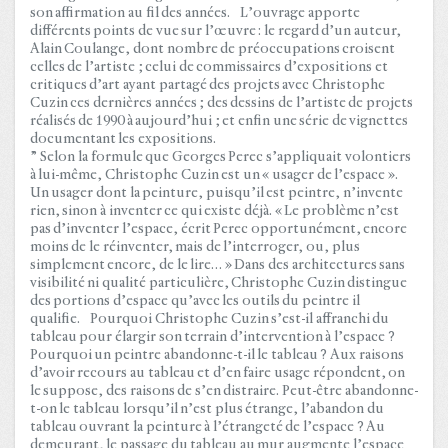
son affirmation au fil des années. L’ouvrage apporte
différents points de vue sur l’œuvre : le regard d’un auteur,
Alain Coulange, dont nombre de préoccupations croisent
celles de l’artiste ; celui de commissaires d’expositions et
critiques d’art ayant partagé des projets avec Christophe
Cuzin ces dernières années ; des dessins de l’artiste de projets
réalisés de 1990 à aujourd’hui ; et enfin une série de vignettes
documentant les expositions.
” Selon la formule que Georges Perec s’appliquait volontiers
à lui-même, Christophe Cuzin est un « usager de l’espace ».
Un usager dont la peinture, puisqu’il est peintre, n’invente
rien, sinon à inventer ce qui existe déjà. « Le problème n’est
pas d’inventer l’espace, écrit Perec opportunément, encore
moins de le réinventer, mais de l’interroger, ou, plus
simplement encore, de le lire… » Dans des architectures sans
visibilité ni qualité particulière, Christophe Cuzin distingue
des portions d’espace qu’avec les outils du peintre il
qualifie. Pourquoi Christophe Cuzin s’est-il affranchi du
tableau pour élargir son terrain d’intervention à l’espace ?
Pourquoi un peintre abandonne-t-il le tableau ? Aux raisons
d’avoir recours au tableau et d’en faire usage répondent, on
le suppose, des raisons de s’en distraire. Peut-être abandonne-
t-on le tableau lorsqu’il n’est plus étrange, l’abandon du
tableau ouvrant la peinture à l’étrangeté de l’espace ? Au
demeurant, le passage du tableau au mur augmente l’espace