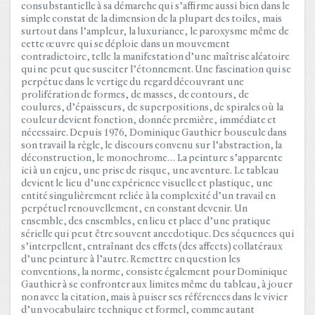
consubstantielle à sa démarche qui s’affirme aussi bien dans le
simple constat de la dimension de la plupart des toiles, mais
surtout dans l’ampleur, la luxuriance, le paroxysme même de
cette œuvre qui se déploie dans un mouvement
contradictoire, telle la manifestation d’une maîtrise aléatoire
qui ne peut que susciter l’étonnement. Une fascination qui se
perpétue dans le vertige du regard découvrant une
prolifération de formes, de masses, de contours, de
coulures, d’épaisseurs, de superpositions, de spirales où la
couleur devient fonction, donnée première, immédiate et
nécessaire. Depuis 1976, Dominique Gauthier bouscule dans
son travail la règle, le discours convenu sur l’abstraction, la
déconstruction, le monochrome… La peinture s’apparente
ici à un enjeu, une prise de risque, une aventure. Le tableau
devient le lieu d’une expérience visuelle et plastique, une
entité singulièrement reliée à la complexité d’un travail en
perpétuel renouvellement, en constant devenir. Un
ensemble, des ensembles, en lieu et place d’une pratique
sérielle qui peut être souvent anecdotique. Des séquences qui
s’interpellent, entraînant des effets (des affects) collatéraux
d’une peinture à l’autre. Remettre en question les
conventions, la norme, consiste également pour Dominique
Gauthier à se confronter aux limites même du tableau, à jouer
non avec la citation, mais à puiser ses références dans le vivier
d’un vocabulaire technique et formel, comme autant