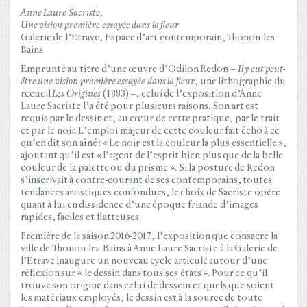
Anne Laure Sacriste,
Une vision première essayée dans la fleur
Galerie de l’Etrave, Espace d’art contemporain, Thonon-les-
Bains
Emprunté au titre d’une œuvre d’Odilon Redon –
Il y eut peut-
être une vision première essayée dans la fleur
, une lithographie du
recueil
Les Origines
(1883) –, celui de l’exposition d’Anne
Laure Sacriste l’a été pour plusieurs raisons. Son art est
requis par le dessin et, au cœur de cette pratique, par le trait
et par le noir. L’emploi majeur de cette couleur fait écho à ce
qu’en dit son aîné : « Le noir est la couleur la plus essentielle »,
ajoutant qu’il est « l’agent de l’esprit bien plus que de la belle
couleur de la palette ou du prisme ». Si la posture de Redon
s’inscrivait à contre-courant de ses contemporains, toutes
tendances artistiques confondues, le choix de Sacriste opère
quant à lui en dissidence d’une époque friande d’images
rapides, faciles et flatteuses.
Première de la saison 2016-2017, l’exposition que consacre la
ville de Thonon-les-Bains à Anne Laure Sacriste à la Galerie de
l’Etrave inaugure un nouveau cycle articulé autour d’une
réflexion sur « le dessin dans tous ses états ». Pour ce qu’il
trouve son origine dans celui de dessein et quels que soient
les matériaux employés, le dessin est à la source de toute