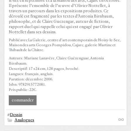
le-sec en septembre et à la Maison des arts, Cajarc en octobre.
Il présente l’ensemble de l’œuvre d’Olivier Nottellet, à
travers un parcours dans les expositions produites. Ce
déroulé est fragmenté par les textes d’Antonia Birnbaum,
philosophe, et de Claire Guezengar, auteur de fictions,
rapport duel qui rappelle celui qui est engagé par Olivier
Nottellet dans ses dessins.
Publié avec La Galerie, centre d’art contemporain de Noisy-le-Sec,
Maison des arts Georges Pompidou, Cajarc, galerie Martine et
Thibault de la Châtre.
Auteurs : Mariane Lanavère, Claire Guézenguar, Antonia
Birnbaum.
Descriptif : 17 x 24 cm, 128 pages, broché.
Langues : français, anglais.
Parution : décembre 2006.
Isbn : 9782915772081.
Prix public : 22€.
commander
#
Dessin
Analogues