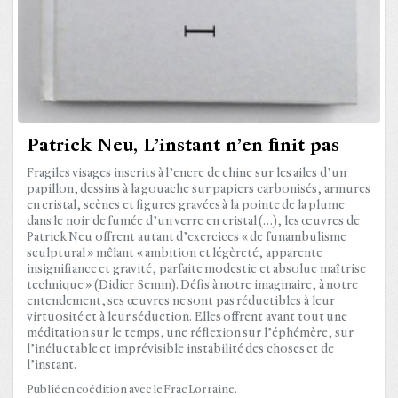
Patrick Neu, L’instant n’en finit pas
Fragiles visages inscrits à l’encre de chine sur les ailes d’un
papillon, dessins à la gouache sur papiers carbonisés, armures
en cristal, scènes et figures gravées à la pointe de la plume
dans le noir de fumée d’un verre en cristal (…), les œuvres de
Patrick Neu offrent autant d’exercices « de funambulisme
sculptural » mêlant « ambition et légèreté, apparente
insignifiance et gravité, parfaite modestie et absolue maîtrise
technique » (Didier Semin). Défis à notre imaginaire, à notre
entendement, ses œuvres ne sont pas réductibles à leur
virtuosité et à leur séduction. Elles offrent avant tout une
méditation sur le temps, une réflexion sur l’éphémère, sur
l’inéluctable et imprévisible instabilité des choses et de
l’instant.
Publié en coédition avec le Frac Lorraine.