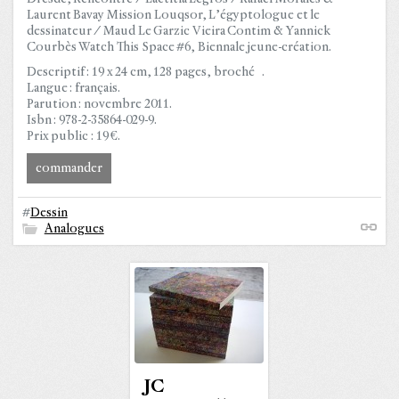
Laurent Bavay Mission Louqsor, L’égyptologue et le
dessinateur / Maud Le Garzic Vieira Contim & Yannick
Courbès Watch This Space #6, Biennale jeune-création.
Descriptif : 19 x 24 cm, 128 pages, broché .
Langue : français.
Parution : novembre 2011.
Isbn : 978-2-35864-029-9.
Prix public : 19 €.
commander
#
Dessin
Analogues
JC