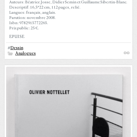
Auteurs : Béatrice Josse, Didier Semin et Guillaume Sibertin-Blanc.
Descriptif : 16,5*22 cm, 112 pages, relié.
Langues : français, anglais.
Parution : novembre 2008.
Isbn : 9782915772265.
Prix public : 25 €.
EPUISE
#
Dessin
Analogues