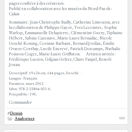
pages confiées à des créateurs.
Publié en collaboration avec les musées du Nord-Pas-de-
Calais .
Sommaire : Jean-Christophe Bailly, Catherine Limousin, avec
la collaboration de Philippe Gayot, Yves Lecointre, Sophie
Warlop, Emmanuelle Delapierre, Clémentine Guery, Tiphaine
Hébert, Sabine Cazenave, Marie-Laure Bernadac, Nicole
Gesché-Koning, Corinne Barbant, Bernard Jordan, Émilie
Ovaere-Corthay, Lucile Encrevé, Patrick Descamps, Nathalie
Poisson-Cogez, Marie-Laure Griffaton. Artistes invités :
Frédérique Lucien, Gilgian Gelzer, Claire Fanjul, Benoît
Jouan.
Descriptif : 19 x 24 cm, 144 pages, broché .
Langue : français.
Parution : mars 2012.
Isbn : 978-2-35864-033-6.
Prix public : 19 €.
Commander
#
Dessin
Analogues