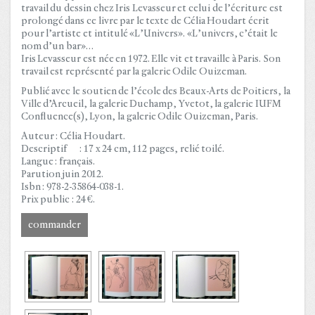
travail du dessin chez Iris Levasseur et celui de l’écriture est
prolongé dans ce livre par le texte de Célia Houdart écrit
pour l’artiste et intitulé «L’Univers». «L’univers, c’était le
nom d’un bar»…
Iris Levasseur est née en 1972. Elle vit et travaille à Paris. Son
travail est représenté par la galerie Odile Ouizeman.
Publié avec le soutien de l’école des Beaux-Arts de Poitiers, la
Ville d’Arcueil, la galerie Duchamp, Yvetot, la galerie IUFM
Confluence(s), Lyon, la galerie Odile Ouizeman, Paris.
Auteur : Célia Houdart.
Descriptif : 17 x 24 cm, 112 pages, relié toilé.
Langue : français.
Parution juin 2012.
Isbn : 978-2-35864-038-1.
Prix public : 24 €.
commander