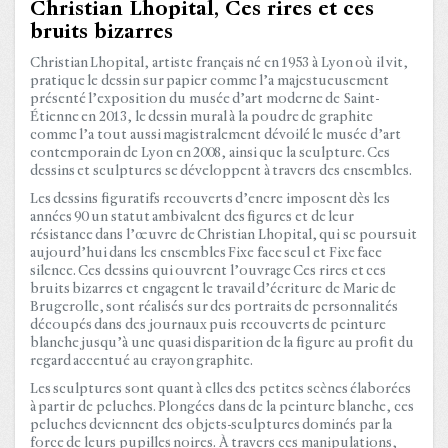
Christian Lhopital, Ces rires et ces
bruits bizarres
Christian Lhopital, artiste français né en 1953 à Lyon où il vit,
pratique le dessin sur papier comme l’a majestueusement
présenté l’exposition du musée d’art moderne de Saint-
Étienne en 2013, le dessin mural à la poudre de graphite
comme l’a tout aussi magistralement dévoilé le musée d’art
contemporain de Lyon en 2008, ainsi que la sculpture. Ces
dessins et sculptures se développent à travers des ensembles.
Les dessins figuratifs recouverts d’encre imposent dès les
années 90 un statut ambivalent des figures et de leur
résistance dans l’œuvre de Christian Lhopital, qui se poursuit
aujourd’hui dans les ensembles Fixe face seul et Fixe face
silence. Ces dessins qui ouvrent l’ouvrage Ces rires et ces
bruits bizarres et engagent le travail d’écriture de Marie de
Brugerolle, sont réalisés sur des portraits de personnalités
découpés dans des journaux puis recouverts de peinture
blanche jusqu’à une quasi disparition de la figure au profit du
regard accentué au crayon graphite.
Les sculptures sont quant à elles des petites scènes élaborées
à partir de peluches. Plongées dans de la peinture blanche, ces
peluches deviennent des objets-sculptures dominés par la
force de leurs pupilles noires. À travers ces manipulations,