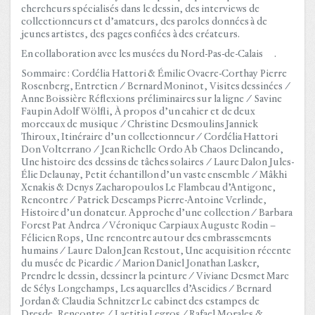
chercheurs spécialisés dans le dessin, des interviews de
collectionneurs et d’amateurs, des paroles données à de
jeunes artistes, des pages confiées à des créateurs.
En collaboration avec les musées du Nord-Pas-de-Calais .
Sommaire : Cordélia Hattori & Émilie Ovaere-Corthay Pierre
Rosenberg, Entretien / Bernard Moninot, Visites dessinées /
Anne Boissière Réflexions préliminaires sur la ligne / Savine
Faupin Adolf Wölfli, À propos d’un cahier et de deux
morceaux de musique / Christine Desmoulins Jannick
Thiroux, Itinéraire d’un collectionneur / Cordélia Hattori
Don Volterrano / Jean Richelle Ordo Ab Chaos Delineando,
Une histoire des dessins de tâches solaires / Laure Dalon Jules-
Élie Delaunay, Petit échantillon d’un vaste ensemble / Mâkhi
Xenakis & Denys Zacharopoulos Le Flambeau d’Antigone,
Rencontre / Patrick Descamps Pierre-Antoine Verlinde,
Histoire d’un donateur. Approche d’une collection / Barbara
Forest Pat Andrea / Véronique Carpiaux Auguste Rodin –
Félicien Rops, Une rencontre autour des embrassements
humains / Laure Dalon Jean Restout, Une acquisition récente
du musée de Picardie / Marion Daniel Jonathan Lasker,
Prendre le dessin, dessiner la peinture / Viviane Desmet Marc
de Sélys Longchamps, Les aquarelles d’Ascidies / Bernard
Jordan & Claudia Schnitzer Le cabinet des estampes de
Dresde, Rencontre / Laetitia Legros / Rafael Morales &