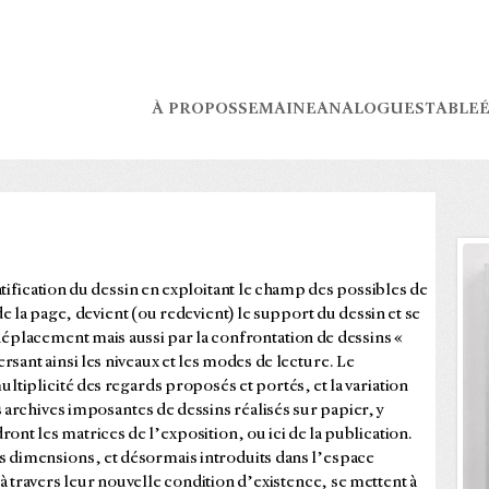
À PROPOS
SEMAINE
ANALOGUES
TABLE
É
atification du dessin en exploitant le champ des possibles de
de la page, devient (ou redevient) le support du dessin et se
déplacement mais aussi par la confrontation de dessins «
rsant ainsi les niveaux et les modes de lecture. Le
tiplicité des regards proposés et portés, et la variation
s archives imposantes de dessins réalisés sur papier, y
ront les matrices de l’exposition, ou ici de la publication.
s dimensions, et désormais introduits dans l’espace
à travers leur nouvelle condition d’existence, se mettent à