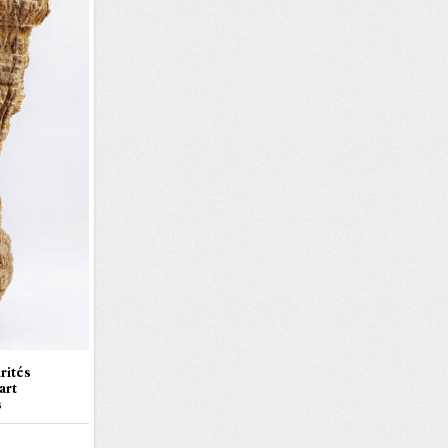
rités
art
s