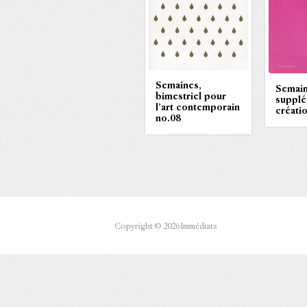
Semaines,
Semai
bimestriel pour
supplé
l’art contemporain
créati
no.08
Copyright © 2026 Immédiats