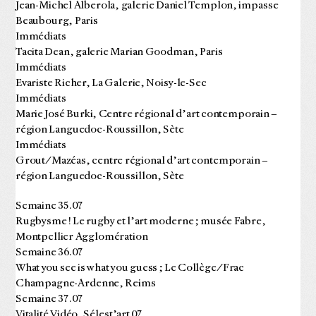
Jean-Michel Alberola, galerie Daniel Templon, impasse
Beaubourg, Paris
Immédiats
Tacita Dean, galerie Marian Goodman, Paris
Immédiats
Evariste Richer, La Galerie, Noisy-le-Sec
Immédiats
Marie José Burki, Centre régional d’art contemporain –
région Languedoc-Roussillon, Sète
Immédiats
Grout/Mazéas, centre régional d’art contemporain –
région Languedoc-Roussillon, Sète
Semaine 35.07
Rugbysme ! Le rugby et l’art moderne ; musée Fabre,
Montpellier Agglomération
Semaine 36.07
What you see is what you guess ; Le Collège/Frac
Champagne-Ardenne, Reims
Semaine 37.07
Vitalité Vidéo, Sélest’art 07