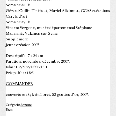
Semaine 38.07
Gérard Collin-Thiébaut, Muriel Allainmat, CCAS et éditions
Cercle d’art
Semaine 39.07
Vincent Vergone, musée départemental Stéphane-
Mallarmé, Vulaines-sur-Seine
Supplément
Jeune création 2007
Descriptif : 17 x 24 cm
Parution : novembre-décembre 2007.
Isbn : 13 9782915772180
Prix public : 18 €.
COMMANDER
couverture : Sylvain Loret, 52 gouttes d’or, 2007.
Catégorie:
Semaine
Tags: