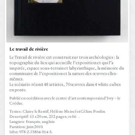
Le travail de rivière
Le Travail de rivière est construit sur trois archéologies : la
topographie du lieu qui accueille l’exposition et qui l’a
inspirée, espace sous-terrain et labyrinthique, la mémoire du
commissaire de l’exposition et la nature des œuvres elles-
mêmes.
Le scénario réunit 48 artistes, 70 œuvres dans 4 white cubes
en pente.
Publié en coédition avec le centre d’art contemporain d’Ivry – le
Crédac.
Textes : Claire le Restif, Hélène Meisel et Céline Poulin.
Descriptif : 13 x 20 cm, 232 pages, relié .
Langues : français, anglais.
Parution : juin 2010.
Isbn : 978-2-35864-014-5.