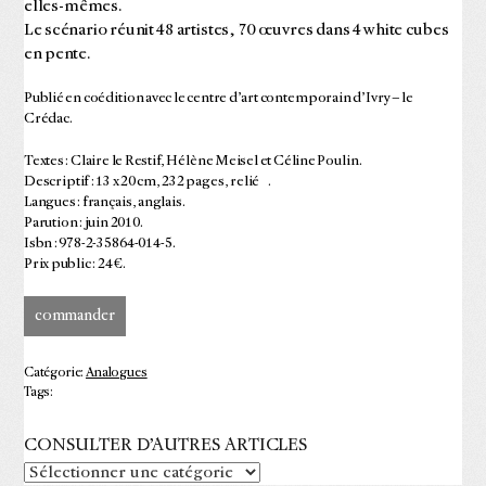
elles-mêmes.
Le scénario réunit 48 artistes, 70 œuvres dans 4 white cubes
en pente.
Publié en coédition avec le centre d’art contemporain d’Ivry – le
Crédac.
Textes : Claire le Restif, Hélène Meisel et Céline Poulin.
Descriptif : 13 x 20 cm, 232 pages, relié .
Langues : français, anglais.
Parution : juin 2010.
Isbn : 978-2-35864-014-5.
Prix public : 24 €.
commander
Catégorie:
Analogues
Tags:
CONSULTER D’AUTRES ARTICLES