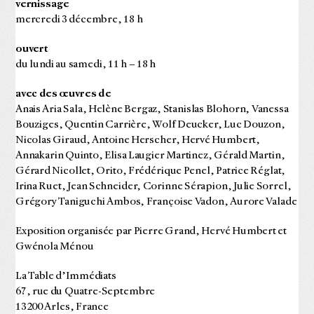
vernissage
mercredi 3 décembre, 18 h
ouvert
du lundi au samedi,
11 h – 18 h
avec des œuvres de
Anais Aria Sala, Helène Bergaz, Stanislas Blohorn, Vanessa
Bouziges, Quentin Carrière, Wolf Deucker, Luc Douzon,
Nicolas Giraud, Antoine Herscher, Hervé Humbert,
Annakarin Quinto, Elisa Laugier Martinez, Gérald Martin,
Gérard Nicollet, Orito, Frédérique Penel, Patrice Réglat,
Irina Ruet, Jean Schneider, Corinne Sérapion, Julie Sorrel,
Grégory Taniguchi Ambos, Françoise Vadon, Aurore Valade
Exposition organisée par Pierre Grand, Hervé Humbert et
Gwénola Ménou
La Table d’Immédiats
67, rue du Quatre-Septembre
13200 Arles, France