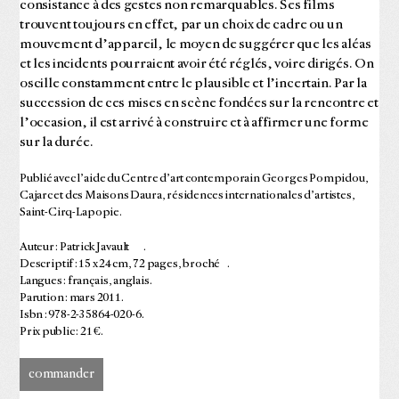
consistance à des gestes non remarquables. Ses films
trouvent toujours en effet, par un choix de cadre ou un
mouvement d’appareil, le moyen de suggérer que les aléas
et les incidents pourraient avoir été réglés, voire dirigés. On
oscille constamment entre le plausible et l’incertain. Par la
succession de ces mises en scène fondées sur la rencontre et
l’occasion, il est arrivé à construire et à affirmer une forme
sur la durée.
Publié avec l’aide du Centre d’art contemporain Georges Pompidou,
Cajarc et des Maisons Daura, résidences internationales d’artistes,
Saint-Cirq-Lapopie.
Auteur : Patrick Javault .
Descriptif : 15 x 24 cm, 72 pages, broché .
Langues : français, anglais.
Parution : mars 2011.
Isbn : 978-2-35864-020-6.
Prix public : 21 €.
commander