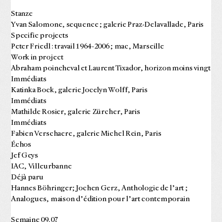
Stanze
Yvan Salomone, sequence ; galerie Praz-Delavallade, Paris
Specific projects
Peter Friedl : travail 1964-2006 ; mac, Marseille
Work in project
Abraham poincheval et Laurent Tixador, horizon moins vingt
Immédiats
Katinka Bock, galerie Jocelyn Wolff, Paris
Immédiats
Mathilde Rosier, galerie Zürcher, Paris
Immédiats
Fabien Verschaere, galerie Michel Rein, Paris
Échos
Jef Geys
IAC, Villeurbanne
Déjà paru
Hannes Böhringer; Jochen Gerz, Anthologie de l’art ;
Analogues, maison d’édition pour l’art contemporain
Semaine 09.07