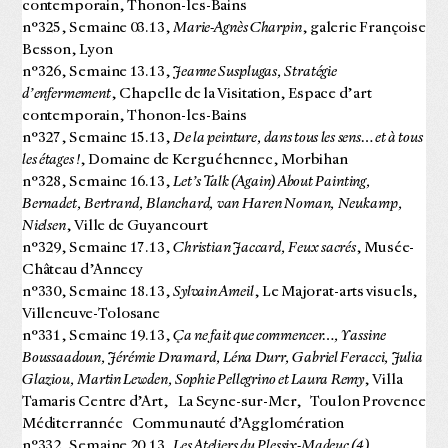
contemporain, Thonon-les-Bains
n°325, Semaine 03.13,
Marie-Agnès Charpin
, galerie Françoise
Besson, Lyon
n°326, Semaine 13.13,
Jeanne Susplugas, Stratégie
d’enfermement
, Chapelle de la Visitation, Espace d’art
contemporain, Thonon-les-Bains
n°327, Semaine 15.13,
De la peinture, dans tous les sens… et à tous
les étages !
, Domaine de Kerguéhennec, Morbihan
n°328, Semaine 16.13,
Let’s Talk (Again) About Painting,
Bernadet, Bertrand, Blanchard, van Haren Noman, Neukamp,
Nielsen
, Ville de Guyancourt
n°329, Semaine 17.13,
Christian Jaccard, Feux sacrés
, Musée-
Château d’Annecy
n°330, Semaine 18.13,
Sylvain Ameil
, Le Majorat-arts visuels,
Villeneuve-Tolosane
n°331, Semaine 19.13,
Ça ne fait que commencer…, Yassine
Boussaadoun, Jérémie Dramard, Léna Durr, Gabriel Feracci, Julia
Glaziou, Martin Lewden, Sophie Pellegrino et Laura Remy
, Villa
Tamaris Centre d’Art, La Seyne-sur-Mer, Toulon Provence
Méditerrannée Communauté d’Agglomération
n°332, Semaine 20.13,
Les Ateliers du Plessix-Madeuc (4) ,