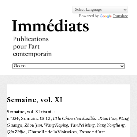
Powered by
Translate
Semaine, vol. XI
Semaine, vol. XI réunit :
n°324, Semaine 02.13,
Et la Chine s’est éveillée… Xiao Fan, Wang
Guangyi, Zhou Jun, Wang Keping, Yan Pei Ming, Yang Yongliang,
Qiu Zhijie
, Chapelle de la Visitation, Espace d’art