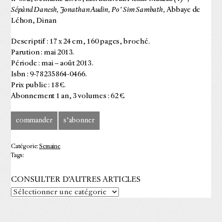
Sépànd Danesh, Jonathan Audin, Po’ Sim Sambath,
Abbaye de
Léhon, Dinan
Descriptif : 17 x 24 cm, 160 pages, broché.
Parution : mai 2013.
Période : mai – août 2013.
Isbn : 9-78235864-0466.
Prix public : 18 €.
Abonnement 1 an, 3 volumes : 62 €.
commander
s’abonner
Catégorie:
Semaine
Tags:
CONSULTER D’AUTRES ARTICLES