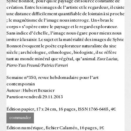
Sylvie Bonnot, pour qui le paysage est source constante de
création. Entre les images de l’artiste et le regardeur, il existe
une distance difficilement quantifiable de lointain à si proche
; le magnétisme de l’image nous interroge. Un « bras le
corps » s’opère entre le paysage et le regard explorateur.
Sans indice d’échelle, l’image nous égare pour mieux nous
inviter à la saisir. Le sujet et la matérialité des images de Sylvie
Bonnot évoquent le poète explorateur naturaliste du xixe
siècle ; archéologue, ethnologue, biologiste, il se réfère
tant au monde minéral que végétal, qu’animal.
Esox Lucius,
Pierre-Yves Freund/Patrice Ferrari
Semaine n°350, revue hebdomadaire pour l’art
contemporain
Auteur : Hubert Besacier
Parution vendredi 29.11.2013
Édition papier, 17 x 24 cm, 16 pages, ISSN 1766-6465, 4€
commander
Édition numérique, fichier Calaméo, 16 pages, 1€