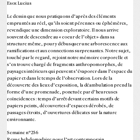
Esox Lucius
Le dessin que nous pratiquons d’après des éléments
empruntés au réel, qu’ils soient pérennes ou éphémères,
revendique une dimension exploratoire. Il nous arrive
souvent de descendre au « coeur de l’objet » dans sa
structure même, pour y débusquer une arborescence aux
ramifications et aux connections surprenantes. Notre sujet,
touché par le regard, rejoint notre mémoire corporelle et
s’en trouve chargé de fragments anthropomorphes, de
paysages intérieurs qui peuvent s’évaporer dans l’espace du
papier et dans le temps de l’observation. Lors de la
découverte des lieux d’exposition, la déambulation prend la
forme d’une promenade, ponctuée par d’heureuses
coïncidences : temps d’arrêt devant certains motifs de
papiers peints, découvertes d’espaces dérobés, de
passages étroits, d’ouvertures délicates sur la nature
environnante.
Semaine n°256
Revue hebdomadaire pour l’art contemporain