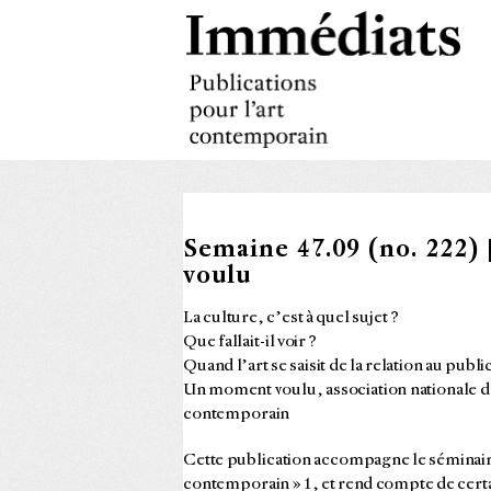
Semaine 47.09 (no. 222) 
voulu
La culture, c’est à quel sujet ?
Que fallait-il voir ?
Quand l’art se saisit de la relation au publi
Un moment voulu, association nationale de
contemporain
Cette publication accompagne le séminaire 
contemporain » 1, et rend compte de cert