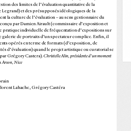
tion des limites de l’évaluation quantitative de la
re Legrand) et des présupposés idéologiques de la
nt la culture de l’évaluation – au sens gestionnaire du
 conçu par Damien Airault (commissaire d’exposition et
’une pratique individuelle de fréquentation d’expositions sur
galerie de portraits d’un spectateur complice. Enfin, il
ments opérés en terme de formats (d’exposition, de
s d’évaluation) quand le projet artistique ou curatorial se
 (par Grégory Castera).
Christelle Alin, présidente d’un moment
la Arson, Nice
orain
 Florent Lahache, Grégory Castéra