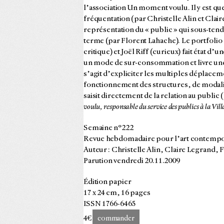
l’association Un moment voulu. Il y est ques
fréquentation (par Christelle Alin et Clai
représentation du « public » qui sous-tende
terme (par Florent Lahache). Le portfolio
critique) et Joël Riff (curieux) fait état d
un mode de sur-consommation et livre une 
s’agit d’expliciter les multiples déplace
fonctionnement des structures, de modalité
saisit directement de la relation au public
voulu, responsable du service des publics à la Vil
Semaine n°222
Revue hebdomadaire pour l’art contemp
Auteur : Christelle Alin, Claire Legrand,
Parution vendredi 20.11.2009
Édition papier
17 x 24 cm, 16 pages
ISSN 1766-6465
4€
commander