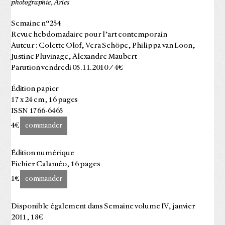
photographie, Arles
Semaine n°254
Revue hebdomadaire pour l’art contemporain
Auteur : Colette Olof, Vera Schöpe, Philippa van Loon,
Justine Pluvinage, Alexandre Maubert
Parution vendredi 05.11.2010 / 4€
Édition papier
17 x 24 cm, 16 pages
ISSN 1766-6465
4€
commander
Édition numérique
Fichier Calaméo, 16 pages
1€
commander
Disponible également dans Semaine volume IV, janvier
2011, 18€