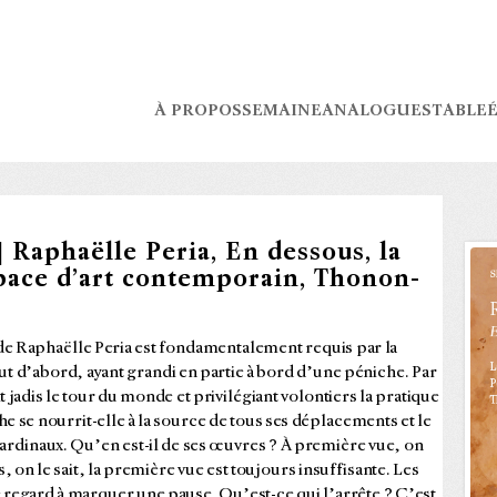
À PROPOS
SEMAINE
ANALOGUES
TABLE
É
| Raphaëlle Peria, En dessous, la
space d’art contemporain, Thonon-
 de Raphaëlle Peria est fondamentalement requis par la
 tout d’abord, ayant grandi en partie à bord d’une péniche. Par
t jadis le tour du monde et privilégiant volontiers la pratique
he se nourrit-elle à la source de tous ses déplacements et le
cardinaux.
Qu’en est-il de ses œuvres ? À première vue, on
on le sait, la première vue est toujours insuffisante. Les
e regard à marquer une pause. Qu’est-ce qui l’arrête ? C’est