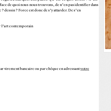
face de quoi nous nous trouvons, de n’en pas identifier dans
e ? dessin ? Force est donc de s’y attarder. De s’en
 l’art contemporain
ar virement bancaire ou par chèque en adressant
votre