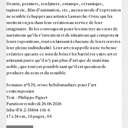
Dessin, peinture, sculpture, estampe, céramique,
tapisserie, film d’animation, etc., aucun mode d’expression
ne semble échapper aux artistes Lamarche-Ovize qui les
mettent en jeu dans leur création au service de leur
imaginaire. Ils les convoquent pour les inscrire au cœur de
narrations qu’ils s’inventent et de situations qui composent
leurs expositions, tout en laissant à chacune de leurs œuvres
leur pleine individualité. Leur art en appelle à une richesse
créatrice qui acte ce soin de briser les barrières entre art et
artisanat parce qu’il n’y pas plus d’art que de matériau
noble, que tout est possible tant qu’il est question de
produire du sens et du sensible.
Semaine n°529, revue hebdomadaire pour l’art
contemporain
Text. : Philippe Piguet
Parution vendredi 26.06.2026
Isbn 978-2-35864-161-6
17 x 24 cm, 16 pages, 6 €