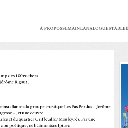
À PROPOS
SEMAINE
ANALOGUES
TABLE
É
hamp des 100 rochers
Jérôme Rigaut,
une installation du groupe artistique Les Pas Perdus – Jérôme
gesse –, et une oeuvre
Arles et du quartier Griffeuille/Mouleyrès. Par une
e ou poétique, ce bâtimentsculpture