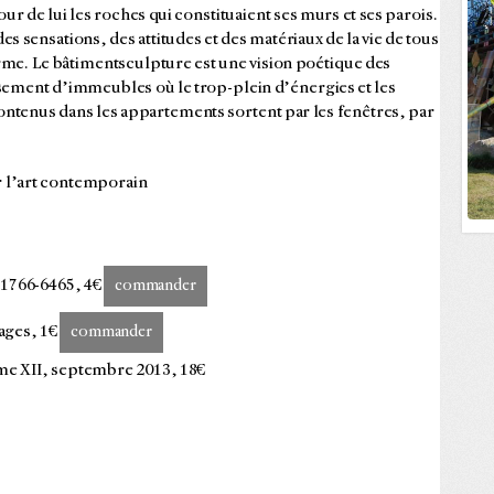
r de lui les roches qui constituaient ses murs et ses parois.
es sensations, des attitudes et des matériaux de la vie de tous
rme. Le bâtimentsculpture est une vision poétique des
sement d’immeubles où le trop-plein d’énergies et les
 contenus dans les appartements sortent par les fenêtres, par
.
 l’art contemporain
N 1766-6465, 4€
commander
ages, 1€
commander
e XII, septembre 2013, 18€