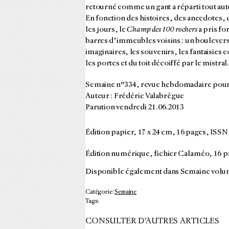
retourné comme un gant a réparti tout autou
En fonction des histoires, des anecdotes, d
les jours, le
Champ des 100 rochers
a pris fo
barres d’immeubles voisins : un boulever
imaginaires, les souvenirs, les fantaisies
les portes et du toit décoiffé par le mistral
Semaine n°334, revue hebdomadaire pour
Auteur : Frédéric Valabrègue
Parution vendredi 21.06.2013
Édition papier, 17 x 24 cm, 16 pages, ISS
Édition numérique, fichier Calaméo, 16 p
Disponible également dans Semaine volum
Catégorie:
Semaine
Tags:
CONSULTER D’AUTRES ARTICLES