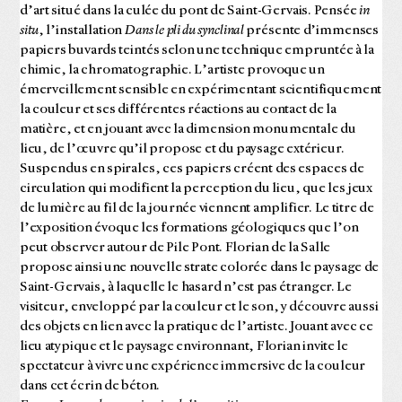
d’art situé dans la culée du pont de Saint-Gervais. Pensée
in
situ
, l’installation
Dans le pli du synclinal
présente d’immenses
papiers buvards teintés selon une technique empruntée à la
chimie, la chromatographie. L’artiste provoque un
émerveillement sensible en expérimentant scientifiquement
la couleur et ses différentes réactions au contact de la
matière, et en jouant avec la dimension monumentale du
lieu, de l’œuvre qu’il propose et du paysage extérieur.
Suspendus en spirales, ces papiers créent des espaces de
circulation qui modifient la perception du lieu, que les jeux
de lumière au fil de la journée viennent amplifier. Le titre de
l’exposition évoque les formations géologiques que l’on
peut observer autour de Pile Pont. Florian de la Salle
propose ainsi une nouvelle strate colorée dans le paysage de
Saint-Gervais, à laquelle
le hasard n’est pas étranger. Le
visiteur, enveloppé par la couleur et le son, y découvre aussi
des objets en lien avec la pratique de l’artiste. Jouant avec ce
lieu atypique et le paysage environnant, Florian invite le
spectateur à vivre une expérience immersive de la couleur
dans cet écrin de béton.