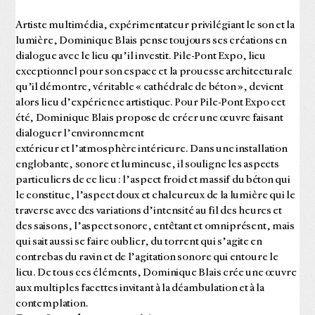
Artiste multimédia, expérimentateur privilégiant le son et la
lumière, Dominique Blais pense toujours ses créations en
dialogue avec le lieu qu’il investit. Pile-Pont Expo, lieu
exceptionnel pour son espace et la prouesse architecturale
qu’il démontre, véritable « cathédrale de béton », devient
alors lieu d’expérience artistique. Pour Pile-Pont Expo cet
été, Dominique Blais propose de créer une œuvre faisant
dialoguer l’environnement
extérieur et l’atmosphère intérieure. Dans une installation
englobante, sonore et lumineuse, il souligne les aspects
particuliers de ce lieu : l’aspect froid et massif du béton qui
le constitue, l’aspect doux et chaleureux de la lumière qui le
traverse avec des variations d’intensité au fil des heures et
des saisons, l’aspect sonore, entêtant et omniprésent, mais
qui sait aussi se faire oublier, du torrent qui s’agite en
contrebas du ravin et de l’agitation sonore qui entoure le
lieu. De tous ces éléments, Dominique Blais crée une œuvre
aux multiples facettes invitant à la déambulation et à la
contemplation.