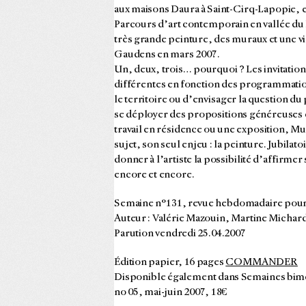
aux maisons Daura à Saint-Cirq-Lapopie, e
Parcours d’art contemporain en vallée du L
très grande peinture, des muraux et une vi
Gaudens en mars 2007.
Un, deux, trois… pourquoi ? Les invitations
différentes en fonction des programmation
le territoire ou d’envisager la question du
se déployer des propositions généreuses et
travail en résidence ou une exposition, M
sujet, son seul enjeu : la peinture. Jubila
donner à l’artiste la possibilité d’affirm
encore et encore.
Semaine n°131, revue hebdomadaire pour
Auteur : Valérie Mazouin, Martine Michar
Parution vendredi 25.04.2007
Édition papier, 16 pages
COMMANDER
Disponible également dans Semaines bime
no 05, mai-juin 2007, 18€