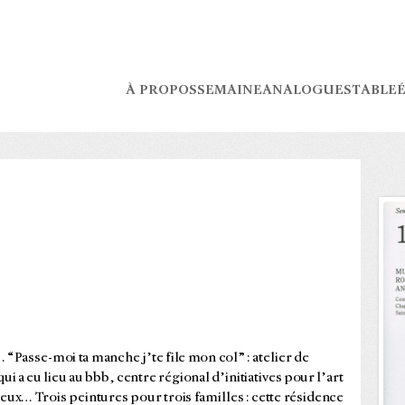
À PROPOS
SEMAINE
ANALOGUES
TABLE
É
… “Passe-moi ta manche j’te file mon col” : atelier de
ui a eu lieu au bbb, centre régional d’initiatives pour l’art
ux… Trois peintures pour trois familles : cette résidence