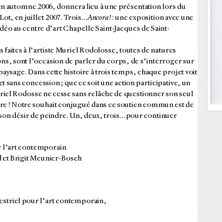
n automne 2006, donnera lieu à une présentation lors du
ot, en juillet 2007. Trois…
Ancora!
: une exposition avec une
déo au centre d’art Chapelle Saint-Jacques de Saint-
 faites à l’artiste Muriel Rodolosse, toutes de natures
s, sont l’occasion de parler du corps, de s’interroger sur
 paysage. Dans cette histoire à trois temps, chaque projet voit
 sans concession ; que ce soit une action participative, un
uriel Rodosse ne cesse sans relâche de questionner son seul
toire ! Notre souhait conjugué dans ce soutien commun est de
er son désir de peindre. Un, deux, trois…pour continuer
 l’art contemporain
d et Brigit Meunier-Bosch
striel pour l’art contemporain,