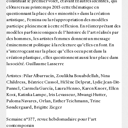
constituait le premier volet, et avant Et autres identités, qui
clôturera au printemps 2015 cette thématique en
questionnant la place des « minorités » dans la création
artistique, Femina ou la réappropriation des modèles
participe pleinement à cette réflexion. En réinterprétant des
modèles parfois iconiques de l’histoire de l’art réalisés par
des hommes, les artistes femmes donnent un message
éminemment politique à la relecture qu’elles en font. En
s’interrogeant sur la place qu’elles occupent dans la
création plastique, elles questionnent aussi leur place dans
la société. Guillaume Lasserre
Artistes : Pilar Albarracín, Zoulikha Bouabdellah, Nina
Childress, Béatrice Cussol, Hélène Delprat, Lydie Jean-Dit-
Pannel, Carmela García, Laura Henno, Karen Knorr, Ellen
Kooi, Katinka Lampe, Iris Levasseur, Mwangi Hutter,
Paloma Navares, Orlan, Esther Teichmann, Trine
Søndergaard, Brigitte Zieger
Semaine n°377, revue hebdomadaire pour l’art
contemporain