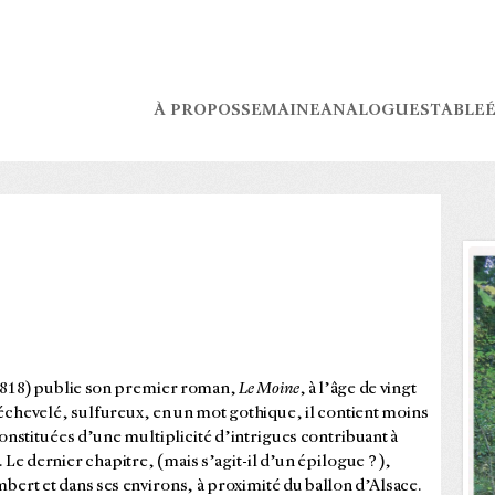
À PROPOS
SEMAINE
ANALOGUES
TABLE
É
1818) publie son premier roman,
Le Moine
, à l’âge de vingt
échevelé, sulfureux, en un mot gothique, il contient moins
constituées d’une multiplicité d’intrigues contribuant à
 Le dernier chapitre, (mais s’agit-il d’un épilogue ? ),
rt et dans ses environs, à proximité du ballon d’Alsace.