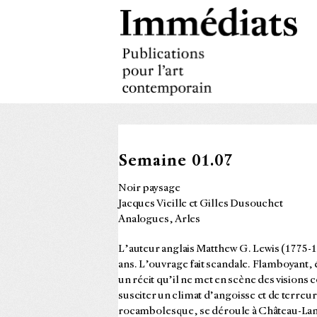
Semaine 01.07
Noir paysage
Jacques Vieille et Gilles Dusouchet
Analogues, Arles
L’auteur anglais Matthew G. Lewis (1775-
ans. L’ouvrage fait scandale. Flamboyant, 
un récit qu’il ne met en scène des visions 
susciter un climat d’angoisse et de terreur.
rocambolesque, se déroule à Château-Lambe