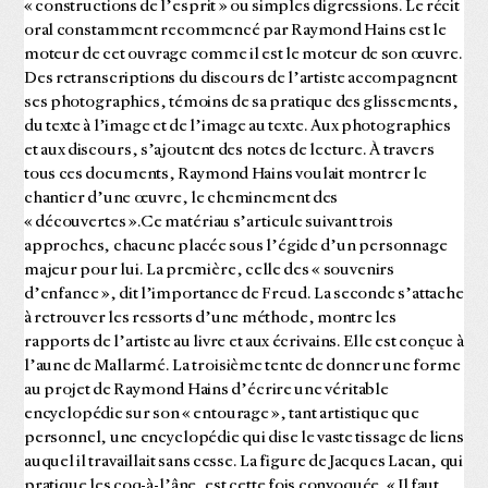
« constructions de l’esprit » ou simples digressions. Le récit
oral constamment recommencé par Raymond Hains est le
moteur de cet ouvrage comme il est le moteur de son œuvre.
Des retranscriptions du discours de l’artiste accompagnent
ses photographies, témoins de sa pratique des glissements,
du texte à l’image et de l’image au texte. Aux photographies
et aux discours, s’ajoutent des notes de lecture. À travers
tous ces documents, Raymond Hains voulait montrer le
chantier d’une œuvre, le cheminement des
« découvertes ».Ce matériau s’articule suivant trois
approches, chacune placée sous l’égide d’un personnage
majeur pour lui. La première, celle des « souvenirs
d’enfance », dit l’importance de Freud. La seconde s’attache
à retrouver les ressorts d’une méthode, montre les
rapports de l’artiste au livre et aux écrivains. Elle est conçue à
l’aune de Mallarmé. La troisième tente de donner une forme
au projet de Raymond Hains d’écrire une véritable
encyclopédie sur son « entourage », tant artistique que
personnel, une encyclopédie qui dise le vaste tissage de liens
auquel il travaillait sans cesse. La figure de Jacques Lacan, qui
pratique les coq-à-l’âne, est cette fois convoquée. « Il faut