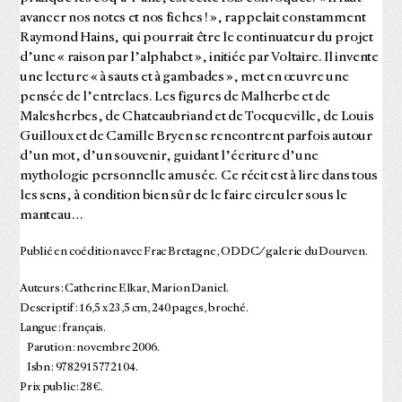
avancer nos notes et nos fiches ! », rappelait constamment
Raymond Hains, qui pourrait être le continuateur du projet
d’une « raison par l’alphabet », initiée par Voltaire. Il invente
une lecture « à sauts et à gambades », met en œuvre une
pensée de l’entrelacs. Les figures de Malherbe et de
Malesherbes, de Chateaubriand et de Tocqueville, de Louis
Guilloux et de Camille Bryen se rencontrent parfois autour
d’un mot, d’un souvenir, guidant l’écriture d’une
mythologie personnelle amusée. Ce récit est à lire dans tous
les sens, à condition bien sûr de le faire circuler sous le
manteau…
Publié en coédition avec Frac Bretagne, ODDC/galerie du Dourven.
Auteurs : Catherine Elkar, Marion Daniel.
Descriptif : 16,5 x 23,5 cm, 240 pages, broché.
Langue : français.
Parution : novembre 2006.
Isbn : 9782915772104.
Prix public : 28 €.