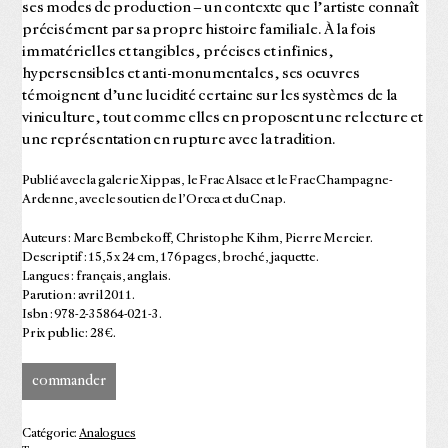
ses modes de production – un contexte que l’artiste connaît
précisément par sa propre histoire familiale. À la fois
immatérielles et tangibles, précises et infinies,
hypersensibles et anti-monumentales, ses oeuvres
témoignent d’une lucidité certaine sur les systèmes de la
viniculture, tout comme elles en proposent une relecture et
une représentation en rupture avec la tradition.
Publié avec la galerie Xippas, le Frac Alsace et le Frac Champagne-
Ardenne, avec le soutien de l’Orcca et du Cnap.
Auteurs : Marc Bembekoff, Christophe Kihm, Pierre Mercier.
Descriptif : 15,5 x 24 cm, 176 pages, broché, jaquette.
Langues : français, anglais.
Parution : avril 2011.
Isbn : 978-2-35864-021-3.
Prix public : 28 €.
commander
Catégorie:
Analogues