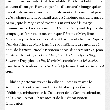
une dimension évidente d’hospitalité. Des films faits le plus
souvent d’images fixes, et parfois d’une seule image qui se
modifie de manière imperceptible mais suffisamment pour
qu’un changement se manifeste et témoigne que du temps a
passé, que l’image est devenue. On est face à l’image
comme on est face à soi-même. Ce que l’on y voit dépend du
temps que l’on se donne, ainsi que l’énonce Marylène
Negro. Sept auteurs ont écrit très librement chacun d’après
l’un des films de Marylène Negro, mêlant leurs mondes à
celui de l’artiste. Nicole Brenez a choisi d’écrire sur
x+
, Jean-
Christophe Bailly sur
Les Biches
, Gaëlle Obiegly sur
Weg
,
Suzanne Dopplet sur
Pa
, Marie Muracciole sur
Ich sterbe
,
Jonathan Rosenbaum sur
Seeland
et Jehanne Dautrey sur
C’est
vous
.
Publié en partenariat avec la Ville de Poitiers et avec le
soutien du Centre national des arts plastiques (aide à
l’édition), ministère de la Culture et de la Communication,
de la Drac Poitou-Charentes et de la Région Poitou-
Charentes.