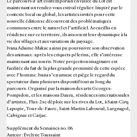
Le parcours d’art contemporain en vallée du Lot est
maintenant un rendez-vous estival régulier. Inspiré par le
contexte local ou global, les artistes invités pour cette
nouvelle édition se découvrent des problématiques
communes entre le naturel et l’artificiel. Accueillis en
résidence sur ce territoire, ils associent leur dynamique à la
vie des villages et aux variations du paysage.
Ivana Adaime-Makac a ainsi pu poursuivre son observation
des animaux : après les criquets pèlerins, elle s’intéresse
maintenant aux souris. Notre projection imaginaire est
facilitée du fait de la plus grande proximité de cette espèce
avec l’homme. Ivana s’en amuse et piège le regard du
spectateur dans plusieurs dispositif tout au long du
parcours. Organisé par la maison des arts Georges-
Pompidou, et les maisons Daura, résidences internationales
d’artistes, Flux-2 se déploie sur les rives du Lot, à Saint-Cirq
Lapopie, Tour-de-Faure, Saint-Martin-Labouval, Largnagol,
Calvignac et Carjac.
Supplément du Semaines no. 06.
Auteur : Évelyne Toussaint