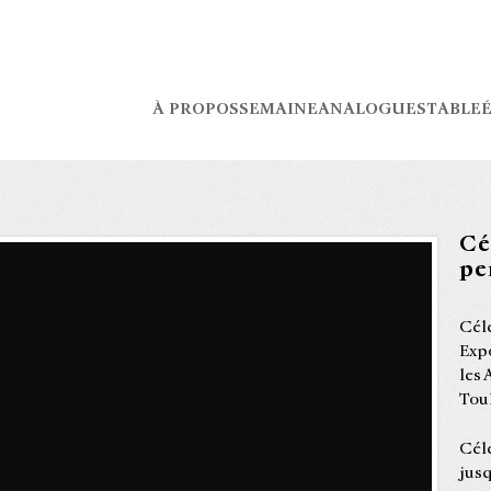
À PROPOS
SEMAINE
ANALOGUES
TABLE
É
Cé
pe
Cél
Expo
les 
Tou
Cél
jusq