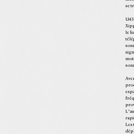
se t
U43,
Xipp
le l
télé
sonn
sign
mot 
sonn
Aver
prod
espa
fréq
pro
L’au
rap
Les 
dépl