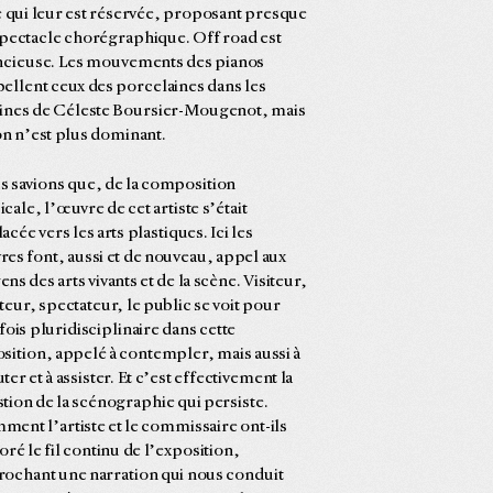
e qui leur est réservée, proposant presque
pectacle chorégraphique. Off road est
ncieuse. Les mouvements des pianos
ellent ceux des porcelaines dans les
ines de Céleste Boursier-Mougenot, mais
on n’est plus dominant.
 savions que, de la composition
cale, l’œuvre de cet artiste s’était
acée vers les arts plastiques. Ici les
es font, aussi et de nouveau, appel aux
ns des arts vivants et de la scène. Visiteur,
teur, spectateur, le public se voit pour
fois pluridisciplinaire dans cette
sition, appelé à contempler, mais aussi à
ter et à assister. Et c’est effectivement la
tion de la scénographie qui persiste.
ent l’artiste et le commissaire ont-ils
oré le fil continu de l’exposition,
ochant une narration qui nous conduit