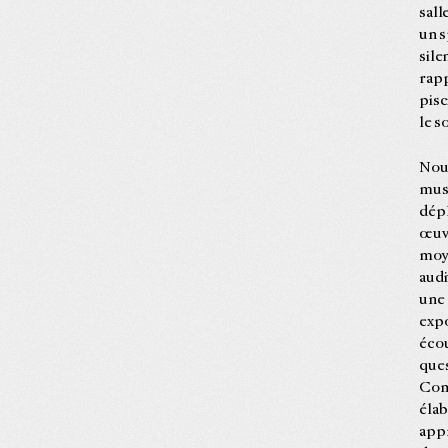
sall
un s
sile
rapp
pisc
le s
Nous
musi
dépl
œuvr
moye
audi
une 
expo
écou
ques
Comm
élab
appr