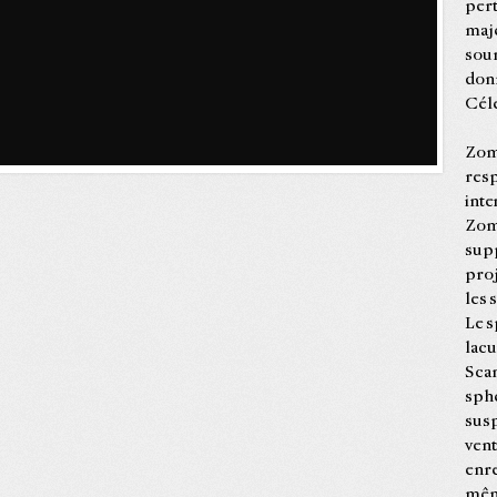
pert
maje
sour
donn
Cél
Zomb
resp
inte
Zomb
supp
proj
les 
Le s
lacu
Scan
sphè
sus
vent
enre
même