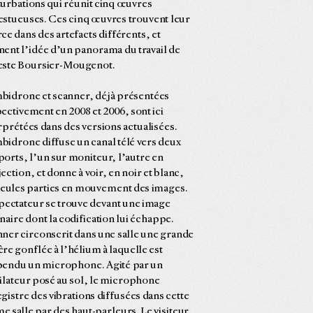
urbations qui réunit cinq œuvres
stueuses. Ces cinq œuvres trouvent leur
ce dans des artefacts différents, et
ent l’idée d’un panorama du travail de
este Boursier-Mougenot.
idrone et scanner, déjà présentées
ectivement en 2008 et 2006, sont ici
rprétées dans des versions actualisées.
idrone diffuse un canal télé vers deux
orts, l’un sur moniteur, l’autre en
ection, et donne à voir, en noir et blanc,
seules parties en mouvement des images.
pectateur se trouve devant une image
naire dont la codification lui échappe.
ner circonscrit dans une salle une grande
re gonflée à l’hélium à laquelle est
pendu un microphone. Agité par un
ilateur posé au sol, le microphone
gistre des vibrations diffusées dans cette
 salle par des haut-parleurs. Le visiteur