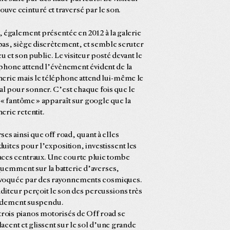
rouve ceinturé et traversé par le son.
 également présentée en 2012 à la galerie
as, siège discrètement, et semble scruter
ieu et son public. Le visiteur posté devant le
phone attend l’évènement évident de la
erie mais le téléphone attend lui-même le
al pour sonner. C’est chaque fois que le
« fantôme » apparaît sur google que la
erie retentit.
ses ainsi que off road, quant à elles
uites pour l’exposition, investissent les
ces centraux. Une courte pluie tombe
uemment sur la batterie d’averses,
voquée par des rayonnements cosmiques.
diteur perçoit le son des percussions très
idement suspendu.
trois pianos motorisés de Off road se
acent et glissent sur le sol d’une grande