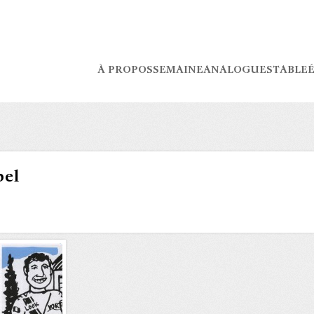
À PROPOS
SEMAINE
ANALOGUES
TABLE
É
bel