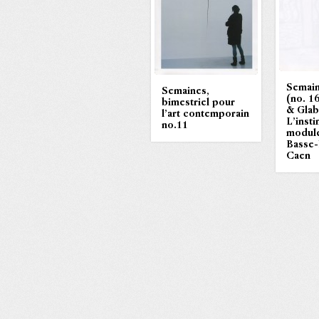
Semain
Semaines,
(no. 1
bimestriel pour
& Glab
l’art contemporain
L’insti
no.11
module
Basse
Caen