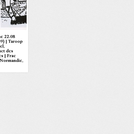
e 22.08
69) | Taroop
el,
nct des
s | Frac
-Normandie,