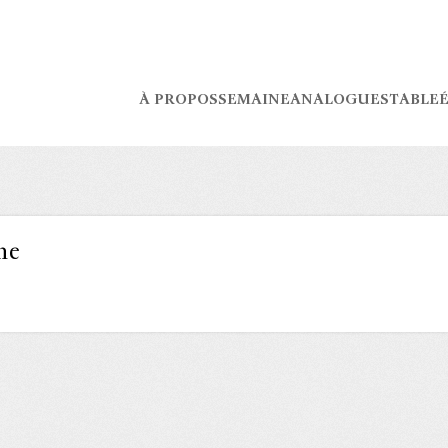
À PROPOS
SEMAINE
ANALOGUES
TABLE
É
me