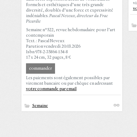
vi
formels et esthétiques d’une très grande
v
diversité, doublés d’une force et expressivité
indéniables.
Pascal Neveux, directeur du Frac
Picardie
Semaine n°522, revue hebdomadaire pour l’art
contemporain
Text. : Pascal Neveux
Parution vendredi 20.03.2026
Isbn 978-2-35864-154-8
17 x 24 cm, 32 pages, 8 €
commander
Les paiements sont également possibles par
virement bancaire ou par chèque en adressant
votre commande par email
Semaine