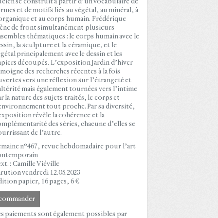
cien se construit à partir d’un vocabulaire de
rmes et de motifs liés au végétal, au minéral, à
organique et au corps humain. Frédérique
ne de front simultanément plusieurs
sembles thématiques : le corps humain avec le
ssin, la sculpture et la céramique, et le
gétal principalement avec le dessin et les
piers découpés. L’exposition Jardin d’hiver
moigne des recherches récentes à la fois
vertes vers une réflexion sur l’étrangeté et
altérité mais également tournées vers l’intime
r la nature des sujets traités, le corps et
environnement tout proche. Par sa diversité,
exposition révèle la cohérence et la
mplémentarité des séries, chacune d’elles se
urrissant de l’autre.
maine n°467, revue hebdomadaire pour l’art
ontemporain
xt. : Camille Viéville
rution vendredi 12.05.2023
ition papier, 16 pages, 6 €
commander
s paiements sont également possibles par