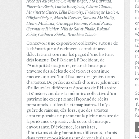
Lu
Avec des œuvres de Clément Bagot, Yto Barrada,
fo
Pierrette Bloch, Louise Bourgeois, Céline Clanet,
l’
Marinette Cueco,
Lélia Demoisy, Frédérique Lucien,
mè
Gilgian Gelzer, Martin Kersels, Silvana Mc Nulty,
en
Henri Michaux, Giuseppe Penone, Pascal Pesez,
de
Germaine Richier, Niki de Saint Phalle, Roland
vé
Schär, Chiharu Shiota, Brankica Zilovic
pa
Concevoir une exposition collective autour de
té
la thématique « Arachnéen » conduit avec
ou
délectation à tourner les pages d’une histoire
l’
déjà longue. De l’Orient à l’Occident, de
pa
l’Antiquité à nos jours, cette thématique
l’
traverse des siècles de création et continue
l’
encore aujourd’hui à fasciner des générations
co
d’artistes. De précieux chefs-d’œuvre jalonnent
no
d’ailleurs les différentes époques de l’Histoire
Se
et s’inscrivent dans la mémoire collective d’un
c
patrimoine exceptionnel façonné de récits
Te
personnels, collectifs et imaginaires. Il n’y a
Pa
guère de raisons, dès lors, que des artistes
Éd
contemporains ne prennent la pleine mesure de
la puissance expressive de cette thématique
envoutante. D’évidence, les artistes,
d’horizons et de générations différents, réunis
Le
dans cette exposition usent de vocabulaires