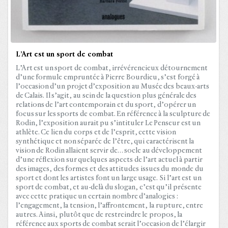
L’Art est un sport de combat
L’Art est un sport de combat, irrévérencieux détournement
d’une formule empruntée à Pierre Bourdieu, s’est forgé à
l’occasion d’un projet d’exposition au Musée des beaux-arts
de Calais. Il s’agit, au sein de la question plus générale des
relations de l’art contemporain et du sport, d’opérer un
focus sur les sports de combat. En référence à la sculpture de
Rodin, l’exposition aurait pu s’intituler Le Penseur est un
athlète. Ce lien du corps et de l’esprit, cette vision
synthétique et non séparée de l’être, qui caractérisent la
vision de Rodin allaient servir de… socle au développement
d’une réflexion sur quelques aspects de l’art actuel à partir
des images, des formes et des attitudes issues du monde du
sport et dont les artistes font un large usage. Si l’art est un
sport de combat, et au-delà du slogan, c’est qu’il présente
avec cette pratique un certain nombre d’analogies :
l’engagement, la tension, l’affrontement, la rupture, entre
autres. Ainsi, plutôt que de restreindre le propos, la
référence aux sports de combat serait l’occasion de l’élargir