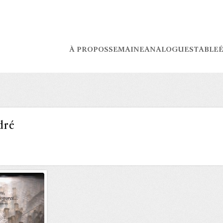
À PROPOS
SEMAINE
ANALOGUES
TABLE
É
dré