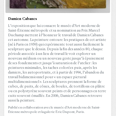
Damien Cabanes
L’exposition que lui consacre le musée d’Art moderne de
Saint-Étienne métropole et sa nomination au Prix Marcel
Duchamp mettent à l’honneur le travail de Damien Cabanes
cet automne. La peinture entoure les pratiques de cet artiste
(né à Paris en 1959) qui expérimente tout aussi facilement la
sculpture que le dessin. Depuis la fin des années 80, chaque
période associée à un lieu de travail le voit explorer un
nouveau médium ou un nouveau geste jusqu’à épuisement
de ses fondements et jusqu’à saturation de l’atelier : les
peintures minimales, les taches colorées puis, après les
damiers, les autoportraits, et à partir de 1994, l’abandon du
travail bidimensionnel pour « un espace pictural
multidimensionnel ». Les sculptures prennent la forme de
cubes, de puits, de cônes, de boules, de tortillons en plâtre
ou en polystyrène souvent peints et de personnages en terre
cuite souvent émaillée. En 2006, Damien Cabanes retrouve
aussi la peinture.
Publié en collaboration avec le musée d’Art moderne de Saint-
Étienne métropole et la galerie Éric Dupont, Paris.